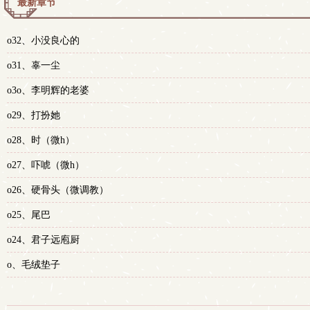
最新章节
o32、小没良心的
o31、辜一尘
o3o、李明辉的老婆
o29、打扮她
o28、时（微h）
o27、吓唬（微h）
o26、硬骨头（微调教）
o25、尾巴
o24、君子远庖厨
o、毛绒垫子