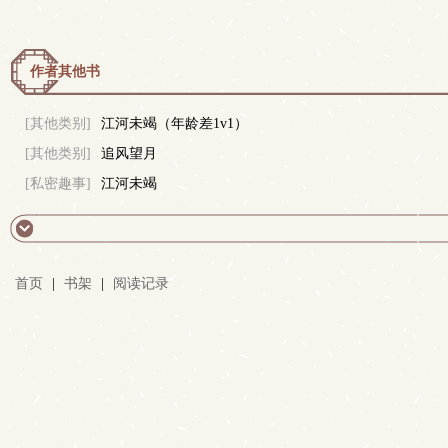
作者其他书
[其他类别]
江河未竭（年龄差1v1）
[其他类别]
追风望月
[私密趣事]
江河未竭
首页
|
书架
|
阅读记录