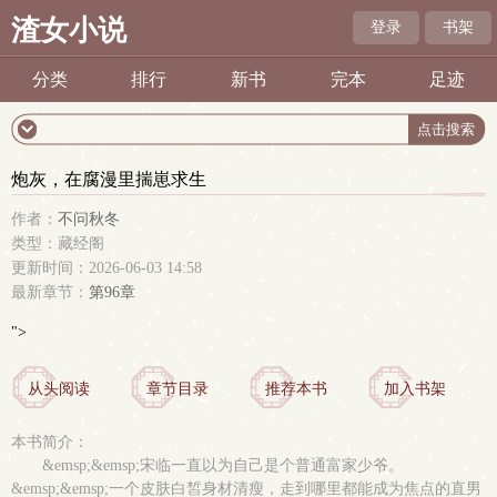
渣女小说
登录
书架
分类
排行
新书
完本
足迹
炮灰，在腐漫里揣崽求生
作者：
不问秋冬
类型：藏经阁
更新时间：2026-06-03 14:58
最新章节：
第96章
">
从头阅读
章节目录
推荐本书
加入书架
本书简介：
&emsp;&emsp;宋临一直以为自己是个普通富家少爷。
&emsp;&emsp;一个皮肤白皙身材清瘦，走到哪里都能成为焦点的直男