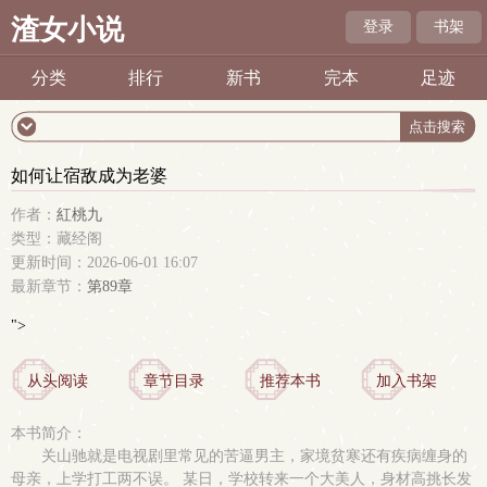
渣女小说
登录
书架
分类
排行
新书
完本
足迹
如何让宿敌成为老婆
作者：
紅桃九
类型：藏经阁
更新时间：2026-06-01 16:07
最新章节：
第89章
">
从头阅读
章节目录
推荐本书
加入书架
本书简介：
关山驰就是电视剧里常见的苦逼男主，家境贫寒还有疾病缠身的
母亲，上学打工两不误。 某日，学校转来一个大美人，身材高挑长发