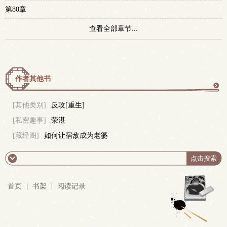
第80章
查看全部章节...
作者其他书
更
[其他类别]
反攻[重生]
[私密趣事]
荣湛
多
[藏经阁]
如何让宿敌成为老婆
首页
|
书架
|
阅读记录