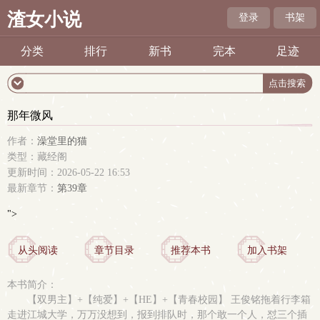
渣女小说
登录
书架
分类
排行
新书
完本
足迹
那年微风
作者：
澡堂里的猫
类型：藏经阁
更新时间：2026-05-22 16:53
最新章节：
第39章
">
从头阅读
章节目录
推荐本书
加入书架
本书简介：
【双男主】+【纯爱】+【HE】+【青春校园】 王俊铭拖着行李箱
走进江城大学，万万没想到，报到排队时，那个敢一个人，怼三个插