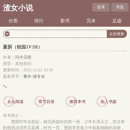
渣女小说
登录
书架
分类
排行
新书
完本
足迹
夏荫（校园1V1H）
作者：
玛卡贝塔
类型：其他类别
更新时间：2023-12-21 10:56
最新章节：
番外-填专业
">
从头阅读
章节目录
推荐本书
加入书架
本书简介：
楚荫时常会想起，她见林嘉钰的第一面，少年长身玉立，投过来
的视线淡漠而又疏离，时光一晃，楚荫享受着少年黏黏糊糊的亲吻，