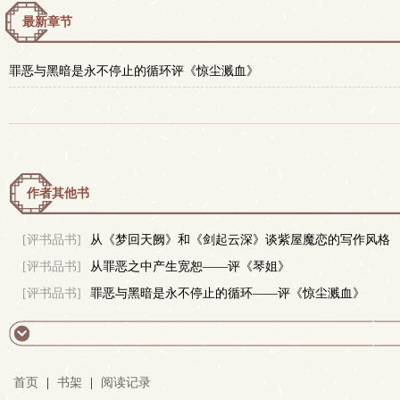
最新章节
罪恶与黑暗是永不停止的循环评《惊尘溅血》
作者其他书
[评书品书]
从《梦回天阙》和《剑起云深》谈紫屋魔恋的写作风格
[评书品书]
从罪恶之中产生宽恕——评《琴姐》
[评书品书]
罪恶与黑暗是永不停止的循环——评《惊尘溅血》
首页
|
书架
|
阅读记录