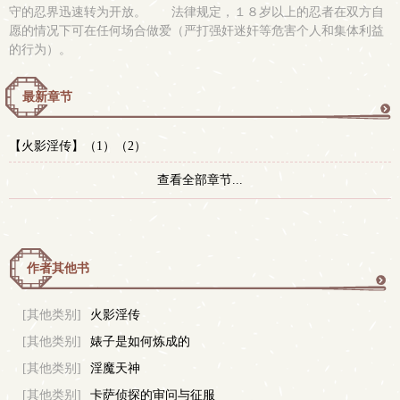
守的忍界迅速转为开放。 法律规定，１８岁以上的忍者在双方自
愿的情况下可在任何场合做爱（严打强奸迷奸等危害个人和集体利益
的行为）。
最新章节
更
【火影淫传】（1）（2）
多
查看全部章节...
作者其他书
更
[其他类别]
火影淫传
[其他类别]
婊子是如何炼成的
多
[其他类别]
淫魔天神
[其他类别]
卡萨侦探的审问与征服