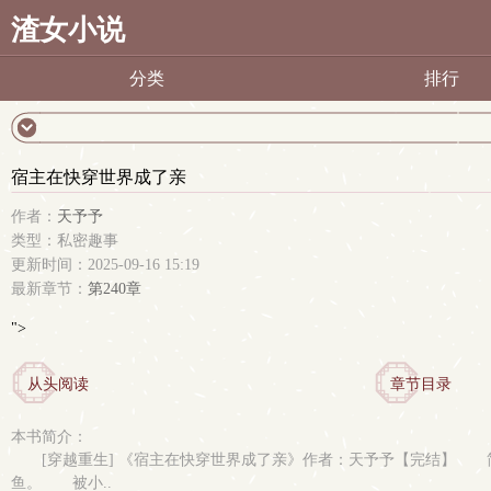
渣女小说
分类
排行
宿主在快穿世界成了亲
作者：
天予予
类型：私密趣事
更新时间：2025-09-16 15:19
最新章节：
第240章
">
从头阅读
章节目录
本书简介：
[穿越重生] 《宿主在快穿世界成了亲》作者：天予予【完结
鱼。 被小..