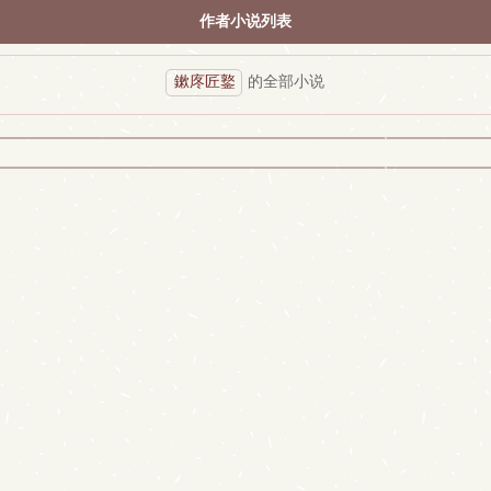
作者小说列表
鏉庝匠鐜
的全部小说