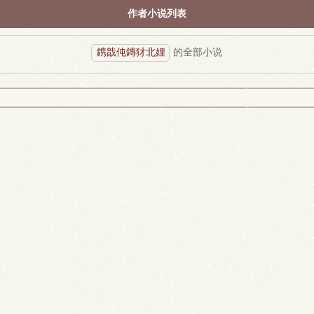
作者小说列表
鎸戠伅鏄犲北娌
的全部小说