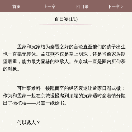
首页
上一章
回目录
下一章 >
百日宴(1/1)
孟家和沉家结为秦晋之好的言论直至他们的孩子出生
也一直毫无停休。孟江燕不仅是掌上明珠，还是当前家族期
望最重，能力最为显赫的继承人。在京城一直是圈内所仰慕
的对象。
可世事难料，接踵而至的经济衰退让孟家日渐式微；
作为和孟家一起在京城慢慢爬到顶端的沉家适时念着情分抛
出了橄榄枝——只需一纸婚书。
何以诱人？