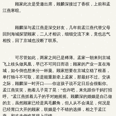
顾家此次是受邀出席，顾麟深接过了香槟，上前和孟
江燕寒暄。
顾麟深与孟江燕是深交好友，几年前孟江燕代替父母
回到海城探望顾家，二人才相识，细细交流下来，竟也志气
相投，回了京城也没断了联系。
可尽管如此，两家之间已是稀薄。孟家一朝来到京城
飞上枝头做凤凰，早已不可同日而语；顾家的产业一直在海
城，如今倒也想来分一杯羹。顾家想要在京城立稳了根基，
单打独斗不可取，若是能重新牵上孟家，那最好不过。交谈
之际，顾麟深一时开口——你这孩子说不定日后会很黏你。
孟江燕笑笑，抱着儿子晃了晃：“也许吧，来先跟你干妈打招
呼。”孟江燕抓着儿子的手对她摇摇。顾麟深的婚姻是自己做
的主，虽然顾家已经是凤毛麟角，但人从不会满足，何况是
已经胃口大开的顾家，联姻是个不错的选择，相之于孟江
燕，和丈夫倒也算得上温情。