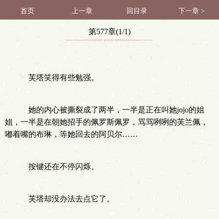
首页
上一章
回目录
下一章 >
第577章(1/1)
芙塔笑得有些勉强。
她的内心被撕裂成了两半，一半是正在叫她jojo的姐
姐，一半是在朝她招手的佩罗斯佩罗，骂骂咧咧的芙兰佩，
嘟着嘴的布琳，等她回去的阿贝尔……
按键还在不停闪烁。
芙塔却没办法去点它了。