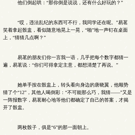
他们倒起哄：“那你倒是说说，还有什么好玩的？”
“哎，违法乱纪的东西可不行，我同学还在呢。”易茗
笑着拿起骰盅，看似随意地晃上一晃，“啪”地一声钉在桌面
上，“猜猜几点啊？”
易茗的朋友们你一言我一语，几乎把每个数字都猜一
遍，易茗说：“你们可得拿定主意，都想清楚了再说。”
她单手按在骰盅上，转头看向身边的唐晓翼，他顺势
猜了个“12”，其他人喝倒彩：“不可能那么巧，我猜——”又是
一阵报数字，易茗耐心地等他们都确定了自己的答案，才揭
开了骰盅。
两枚骰子，俱是“6”的那一面朝上。