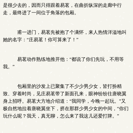
是很少去的，因而只得跟着易茗，在曲折纵深的走廊中行
走，最终进了一间位于角落的包厢。
甫一进门，易茗先被抱了个满怀，来人热情洋溢地叫
她的名字：“庄易茗！你可算来了！”
易茗动作熟练地推开他：“都说了你们先玩，不用等
我。”
包厢里的沙发上已聚集了不少少男少女，皆打扮精
致、穿着时尚，见庄易茗带了新面孔来，眼神纷纷往唐晓翼
身上招呼。易茗大方地介绍道：“我同学，今晚一起玩。”又
极自然地拉着唐晓翼坐下，挤在那群少男少女的中间，“你们
玩什么呢？我天，真无聊，怎么来了我这儿还爱打牌。”