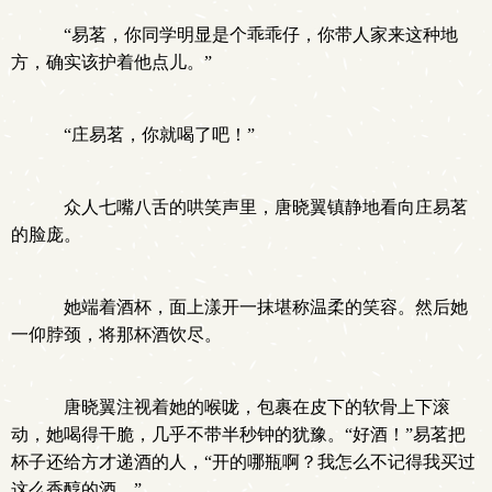
“易茗，你同学明显是个乖乖仔，你带人家来这种地
方，确实该护着他点儿。”
“庄易茗，你就喝了吧！”
众人七嘴八舌的哄笑声里，唐晓翼镇静地看向庄易茗
的脸庞。
她端着酒杯，面上漾开一抹堪称温柔的笑容。然后她
一仰脖颈，将那杯酒饮尽。
唐晓翼注视着她的喉咙，包裹在皮下的软骨上下滚
动，她喝得干脆，几乎不带半秒钟的犹豫。“好酒！”易茗把
杯子还给方才递酒的人，“开的哪瓶啊？我怎么不记得我买过
这么香醇的酒。”