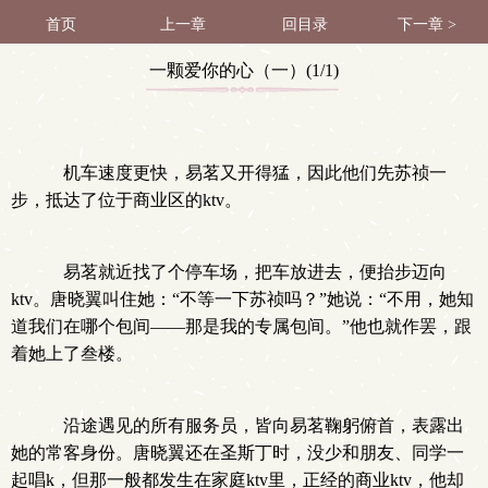
首页
上一章
回目录
下一章 >
一颗爱你的心（一）(1/1)
机车速度更快，易茗又开得猛，因此他们先苏祯一
步，抵达了位于商业区的ktv。
易茗就近找了个停车场，把车放进去，便抬步迈向
ktv。唐晓翼叫住她：“不等一下苏祯吗？”她说：“不用，她知
道我们在哪个包间——那是我的专属包间。”他也就作罢，跟
着她上了叁楼。
沿途遇见的所有服务员，皆向易茗鞠躬俯首，表露出
她的常客身份。唐晓翼还在圣斯丁时，没少和朋友、同学一
起唱k，但那一般都发生在家庭ktv里，正经的商业ktv，他却