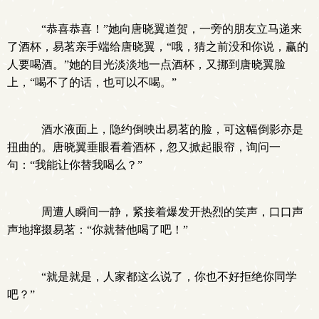
“恭喜恭喜！”她向唐晓翼道贺，一旁的朋友立马递来
了酒杯，易茗亲手端给唐晓翼，“哦，猜之前没和你说，赢的
人要喝酒。”她的目光淡淡地一点酒杯，又挪到唐晓翼脸
上，“喝不了的话，也可以不喝。”
酒水液面上，隐约倒映出易茗的脸，可这幅倒影亦是
扭曲的。唐晓翼垂眼看着酒杯，忽又掀起眼帘，询问一
句：“我能让你替我喝么？”
周遭人瞬间一静，紧接着爆发开热烈的笑声，口口声
声地撺掇易茗：“你就替他喝了吧！”
“就是就是，人家都这么说了，你也不好拒绝你同学
吧？”