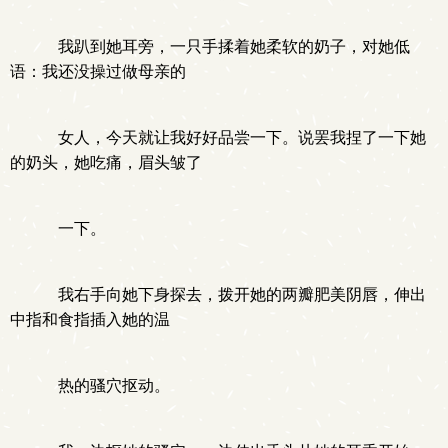
我趴到她耳旁，一只手揉着她柔软的奶子，对她低
语：我还没操过做母亲的
女人，今天就让我好好品尝一下。说罢我捏了一下她
的奶头，她吃痛，眉头皱了
一下。
我右手向她下身探去，拨开她的两瓣肥美阴唇，伸出
中指和食指插入她的温
热的骚穴抠动。